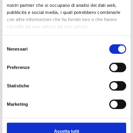
nostri partner che si occupano di analisi dei dati web,
Spedizione
Gratuita
pubblicità e social media, i quali potrebbero combinarle
con altre informazioni che ha fornito loro o che hanno
raccolto dal suo utilizzo dei loro servizi.
Selezione
Specifiche Tecniche
Necessari
del
consenso
Marchio
Bartorelli Italian Jewels
Preferenze
Collezione
Bartorelli
Codice
C054/33/1
Per
Donna
Statistiche
Marketing
Metalli
Pietre preziose
Accetta tutti