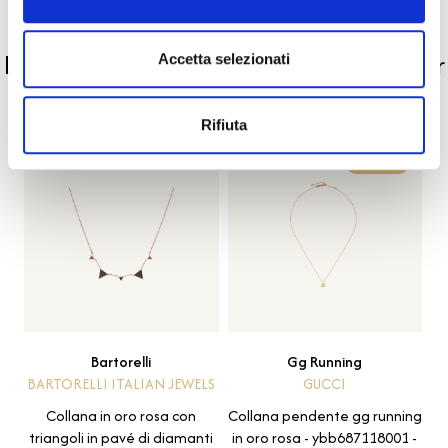
PRODOTTI SIMILI
La nostra selezione di prodotti scelti per
Accetta selezionati
te
Rifiuta
-40%
Bartorelli
Gg Running
BARTORELLI ITALIAN JEWELS
GUCCI
Collana in oro rosa con
Collana pendente gg running
triangoli in pavé di diamanti
in oro rosa - ybb687118001 -