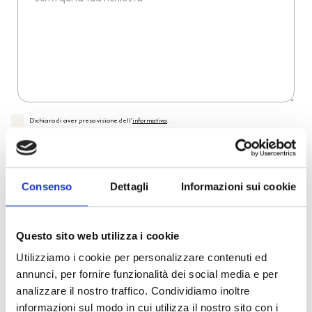
Dichiaro di aver preso visione dell'
informativa
.
Desidero iscrivermi alla newsletter e
autorizzo al trattamento dei miei dati personali
.
* Campi obbligatori
Invia richiesta
Consenso
Dettagli
Informazioni sui cookie
Questo sito web utilizza i cookie
Reso facile e veloce
Utilizziamo i cookie per personalizzare contenuti ed
annunci, per fornire funzionalità dei social media e per
PRONTA consegna
analizzare il nostro traffico. Condividiamo inoltre
informazioni sul modo in cui utilizza il nostro sito con i