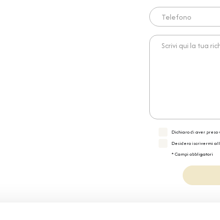
Telefono
Scrivi qui la tua richies
Dichiaro di aver preso v
Desidero iscrivermi al
* Campi obbligatori
Specifiche Tecnic