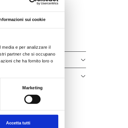
Bartorelli Italian Jewels
Informazioni sui cookie
Groumette
089-114NS-OR-D
Donna
l media e per analizzare il
nostri partner che si occupano
azioni che ha fornito loro o
Marketing
Accetta tutti