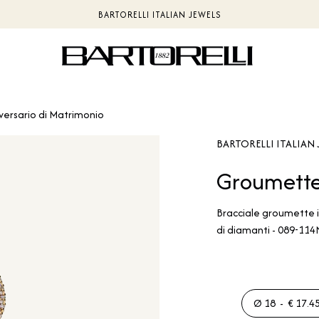
PAGAMENTI IN CRIPTOVALUTE | LUNUPAY
versario di Matrimonio
BARTORELLI ITALIAN 
Groumett
Bracciale groumette i
di diamanti - 089-11
Ø 18 - € 17.45