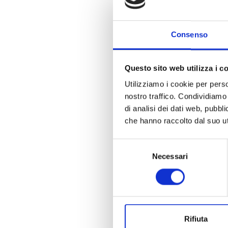
Consenso
Questo sito web utilizza i c
Utilizziamo i cookie per perso
nostro traffico. Condividiamo 
di analisi dei dati web, pubbl
che hanno raccolto dal suo uti
Selezione
Necessari
del
consenso
Rifiuta