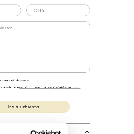
Città
ta*
isione dell'
informativa
.
la newsletter e
autorizzo al trattamento dei miei dati personali
.
Invia richiesta
he