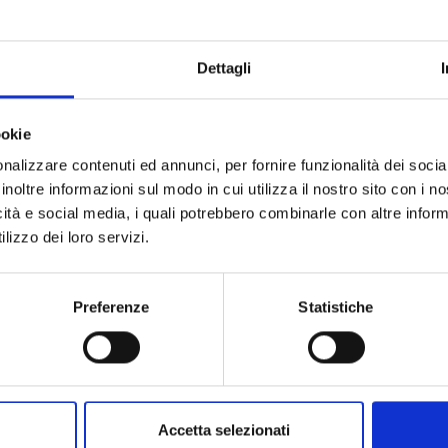
Marchio
Dettagli
Collezione
Codice
Per
ookie
nalizzare contenuti ed annunci, per fornire funzionalità dei socia
inoltre informazioni sul modo in cui utilizza il nostro sito con i 
Descrizione
icità e social media, i quali potrebbero combinarle con altre inform
lizzo dei loro servizi.
Pietre preziose
Preferenze
Statistiche
Accetta selezionati