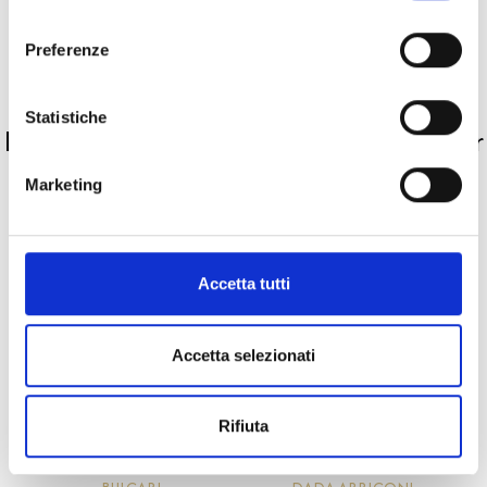
consenso
Pietre preziose
Preferenze
PRODOTTI SIMILI
Statistiche
La nostra selezione di prodotti scelti per
te
Marketing
Novità
Accetta tutti
Accetta selezionati
Rifiuta
Happy Frog
B.zero1