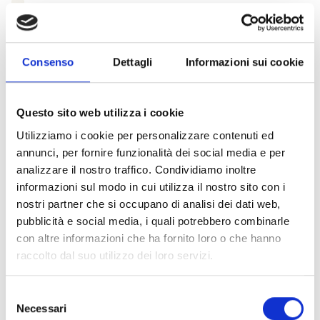
Desidero iscrivermi alla newsletter e
autorizzo al trattamento dei miei dati personali
.
* Campi obbligatori
Invia richiesta
Consenso
Dettagli
Informazioni sui cookie
Questo sito web utilizza i cookie
Utilizziamo i cookie per personalizzare contenuti ed
Specifiche Tecniche
annunci, per fornire funzionalità dei social media e per
analizzare il nostro traffico. Condividiamo inoltre
informazioni sul modo in cui utilizza il nostro sito con i
Marchio
Bartorelli Italian Jewels
nostri partner che si occupano di analisi dei dati web,
Collezione
Bartorelli
pubblicità e social media, i quali potrebbero combinarle
Codice
1GA0030902/3
con altre informazioni che ha fornito loro o che hanno
Per
Donna
raccolto dal suo utilizzo dei loro servizi.
Selezione
Descrizione
Necessari
del