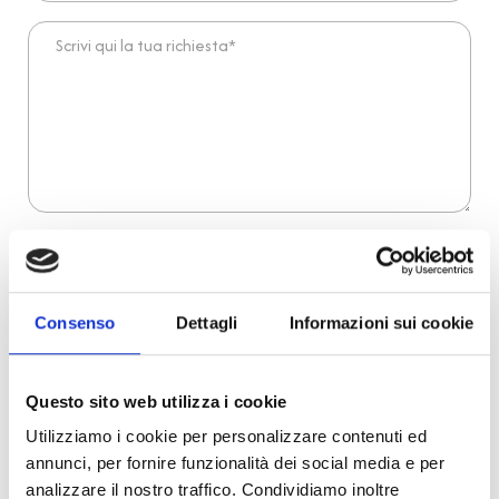
Scrivi qui la tua richiesta*
Dichiaro di aver preso visione dell'
informativa
.
Desidero iscrivermi alla newsletter e
autorizzo al trattamento dei miei dati personali
.
* Campi obbligatori
Consenso
Dettagli
Informazioni sui cookie
Invia richiesta
Questo sito web utilizza i cookie
Utilizziamo i cookie per personalizzare contenuti ed
Reso facile e veloce
annunci, per fornire funzionalità dei social media e per
analizzare il nostro traffico. Condividiamo inoltre