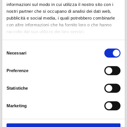
PRONTA consegna
informazioni sul modo in cui utilizza il nostro sito con i
nostri partner che si occupano di analisi dei dati web,
pubblicità e social media, i quali potrebbero combinarle
Spedizione
Gratuita
con altre informazioni che ha fornito loro o che hanno
raccolto dal suo utilizzo dei loro servizi.
Selezione
Necessari
del
Specifiche Tecniche
consenso
Marchio
Bartorelli Italian Jewels
Preferenze
Collezione
Piramidi
Codice
VB28817DW
Statistiche
Per
Uomo / Donna
Marketing
Descrizione