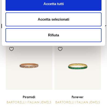
Pietre preziose
Accetta tutti
PRODOTTI SIMILI
Accetta selezionati
La nostra selezione di prodotti scelti per
te
Rifiuta
Piramidi
Forever
BARTORELLI ITALIAN JEWELS
BARTORELLI ITALIAN JEWELS