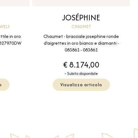
JOSÉPHINE
EWELS
CHAUMET
tile in oro
Chaumet - bracciale josephine ronde
 VB27970DW
d'aigrettes in oro bianco e diamanti -
083861 - 083861
€ 8.174,00
Subito disponibile
o
Visualizza articolo