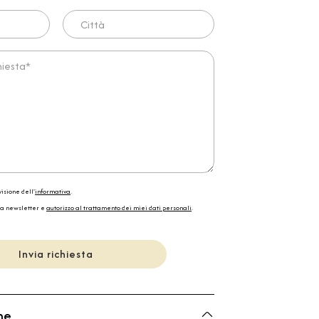
Città
ta*
isione dell'
informativa
.
la newsletter e
autorizzo al trattamento dei miei dati personali
.
Invia richiesta
he