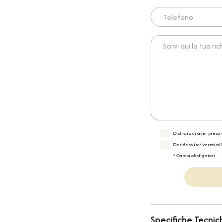
Telefono
Scrivi qui la tua richies
Dichiaro di aver preso v
Desidero iscrivermi al
* Campi obbligatori
Specifiche Tecnic