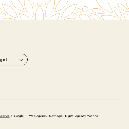
gal
Service
di Google.
Web Agency: NewLogic - Digital Agency Modena