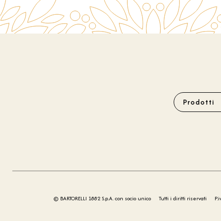
Prodotti
© BARTORELLI 1882 S.p.A. con socio unico
Tutti i diritti riservati
P.