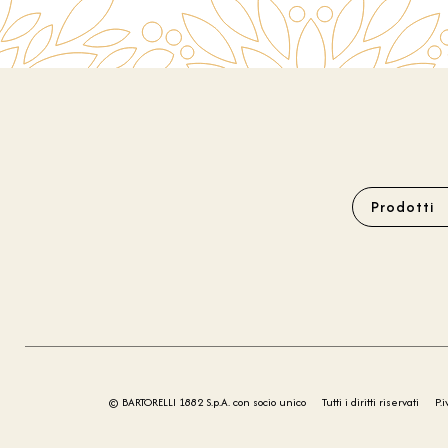
Prodotti
© BARTORELLI 1882 S.p.A. con socio unico
Tutti i diritti riservati
P.