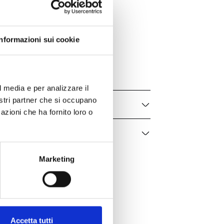
Bartorelli Italian Jewels
Forever
Informazioni sui cookie
329-PRE-D
Uomo / Donna
l media e per analizzare il
nostri partner che si occupano
azioni che ha fornito loro o
Marketing
Accetta tutti