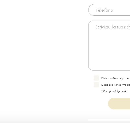
Telefono
Scrivi qui la tua richies
Dichiaro di aver preso v
Desidero iscrivermi al
* Campi obbligatori
Specifiche Tecnic