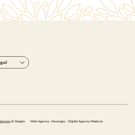
gal
Service
di Google.
Web Agency: NewLogic - Digital Agency Modena