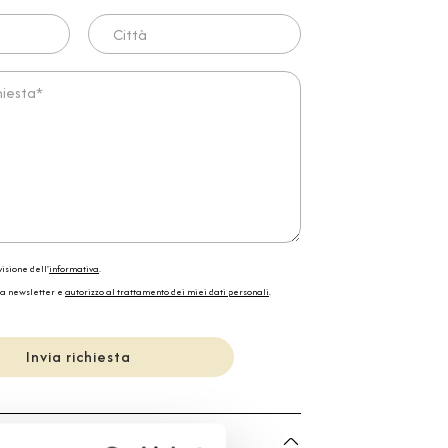
Città
ta*
isione dell'
informativa
.
la newsletter e
autorizzo al trattamento dei miei dati personali
.
Invia richiesta
he