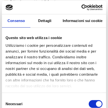
Dichiaro di aver preso visione dell'
informativa
.
Desidero iscrivermi alla newsletter e
autorizzo al trattamento dei miei dati personali
.
* Campi obbligatori
Consenso
Dettagli
Informazioni sui cookie
Invia richiesta
Questo sito web utilizza i cookie
Utilizziamo i cookie per personalizzare contenuti ed
annunci, per fornire funzionalità dei social media e per
Specifiche Tecniche
analizzare il nostro traffico. Condividiamo inoltre
informazioni sul modo in cui utilizza il nostro sito con i
nostri partner che si occupano di analisi dei dati web,
Marchio
Bartorelli Italian Jewels
pubblicità e social media, i quali potrebbero combinarle
Collezione
Forever
con altre informazioni che ha fornito loro o che hanno
Codice
BACO0073
raccolto dal suo utilizzo dei loro servizi.
Per
Donna
Selezione
Necessari
del