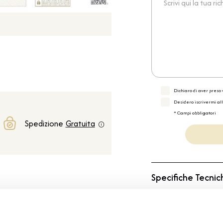
Dichiaro di aver preso v
Desidero iscrivermi al
* Campi obbligatori
Spedizione
Gratuita
Specifiche Tecnic
Marchio
Collezione