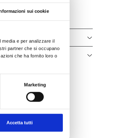
BAOR18
Informazioni sui cookie
Donna / Bambina
l media e per analizzare il
nostri partner che si occupano
azioni che ha fornito loro o
Marketing
Accetta tutti
er te