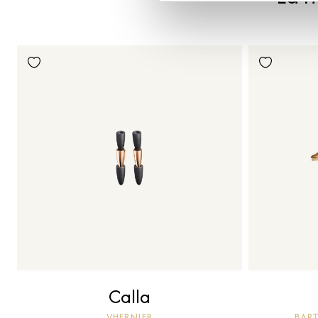
Calla
VHERNIER
BART