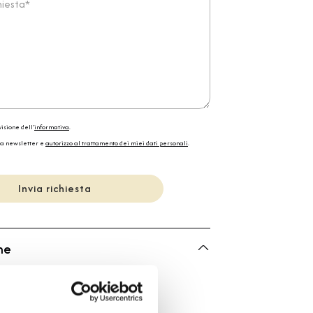
isione dell'
informativa
.
la newsletter e
autorizzo al trattamento dei miei dati personali
.
Invia richiesta
he
Bartorelli Italian Jewels
Forever