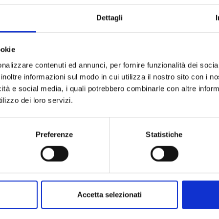
Codice
Dettagli
Per
ookie
Descrizione
nalizzare contenuti ed annunci, per fornire funzionalità dei socia
inoltre informazioni sul modo in cui utilizza il nostro sito con i 
Pietre preziose
icità e social media, i quali potrebbero combinarle con altre inform
lizzo dei loro servizi.
Preferenze
Statistiche
PRODOTTI SIMILI
Accetta selezionati
ostra selezione di prodotti scelti p