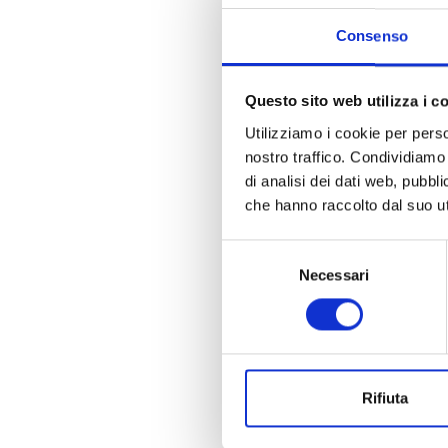
Consenso
Questo sito web utilizza i c
Utilizziamo i cookie per perso
nostro traffico. Condividiamo 
di analisi dei dati web, pubbl
che hanno raccolto dal suo uti
Selezione
Necessari
del
consenso
Rifiuta
La n