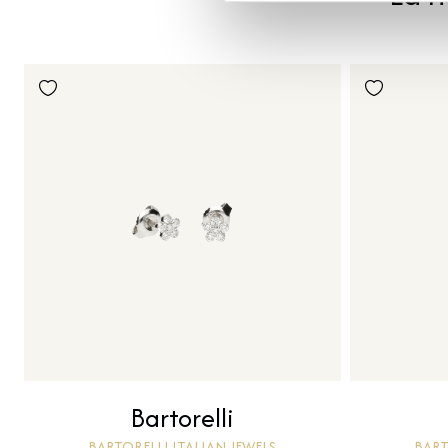
Bartorelli
BARTORELLI ITALIAN JEWELS
BART