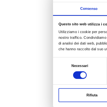
Consenso
Questo sito web utilizza i c
Utilizziamo i cookie per perso
nostro traffico. Condividiamo 
di analisi dei dati web, pubbl
che hanno raccolto dal suo uti
Selezione
Necessari
del
consenso
Rifiuta
La n