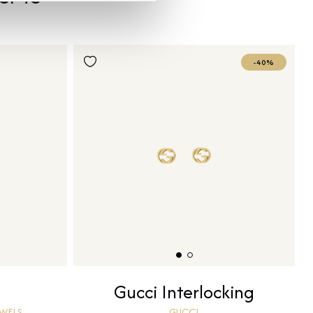
-40%
Gucci Interlocking
EWELS
GUCCI