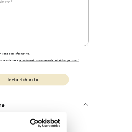
isione dell'
informativa
.
la newsletter e
autorizzo al trattamento dei miei dati personali
.
Invia richiesta
he
Bartorelli Italian Jewels
Forever