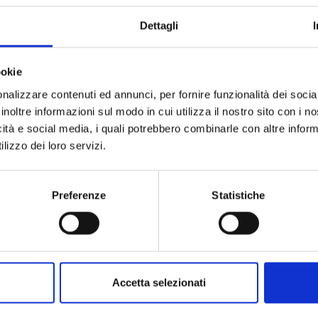
Codice
Dettagli
Per
ookie
Descrizione
nalizzare contenuti ed annunci, per fornire funzionalità dei socia
inoltre informazioni sul modo in cui utilizza il nostro sito con i 
Pietre preziose
icità e social media, i quali potrebbero combinarle con altre inform
lizzo dei loro servizi.
Preferenze
Statistiche
PRODOTTI SIMILI
Accetta selezionati
ostra selezione di prodotti scelti p