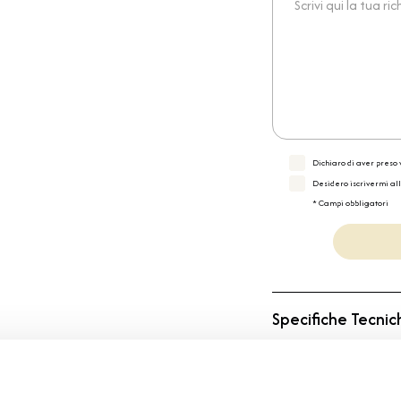
Dichiaro di aver preso v
Desidero iscrivermi al
* Campi obbligatori
Specifiche Tecnic
Marchio
Collezione