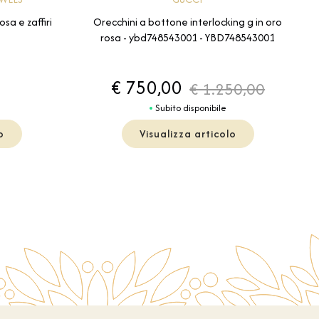
sa e zaffiri
Orecchini a bottone interlocking g in oro
rosa - ybd748543001 - YBD748543001
€ 750,00
€ 1.250,00
Subito disponibile
o
Visualizza articolo