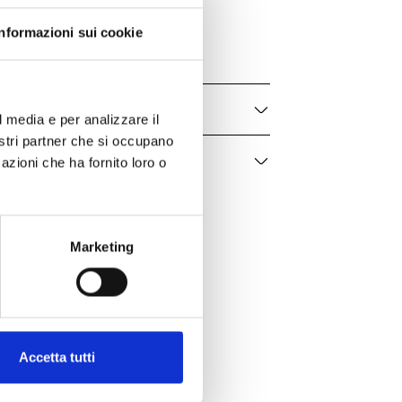
O274/1-ZR
Informazioni sui cookie
Donna
l media e per analizzare il
nostri partner che si occupano
azioni che ha fornito loro o
Marketing
Accetta tutti
er te