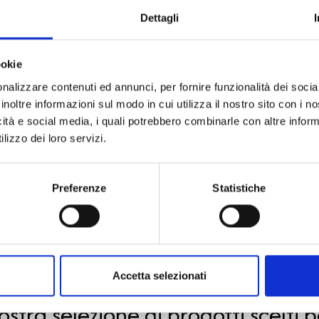
Codice
Dettagli
Per
ookie
Descrizione
nalizzare contenuti ed annunci, per fornire funzionalità dei socia
inoltre informazioni sul modo in cui utilizza il nostro sito con i 
icità e social media, i quali potrebbero combinarle con altre inform
Pietre preziose
lizzo dei loro servizi.
Preferenze
Statistiche
PRODOTTI SIMILI
Accetta selezionati
ostra selezione di prodotti scelti p