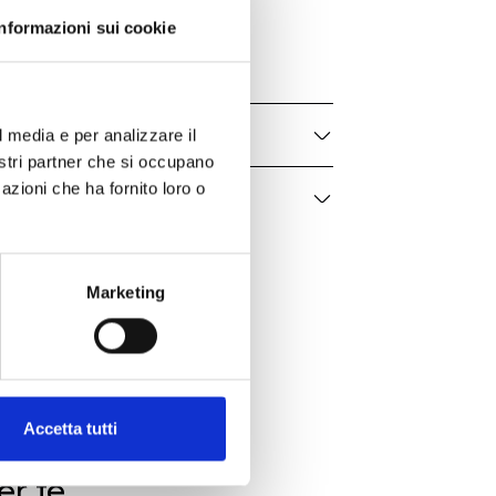
O335/33
Informazioni sui cookie
Donna
l media e per analizzare il
nostri partner che si occupano
azioni che ha fornito loro o
Marketing
Accetta tutti
er te