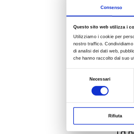
Consenso
Questo sito web utilizza i c
Utilizziamo i cookie per perso
nostro traffico. Condividiamo 
di analisi dei dati web, pubbl
che hanno raccolto dal suo uti
Selezione
Necessari
del
consenso
Rifiuta
La n