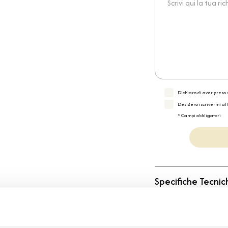
Dichiaro di aver preso v
Desidero iscrivermi al
* Campi obbligatori
Specifiche Tecnic
Marchio
Collezione