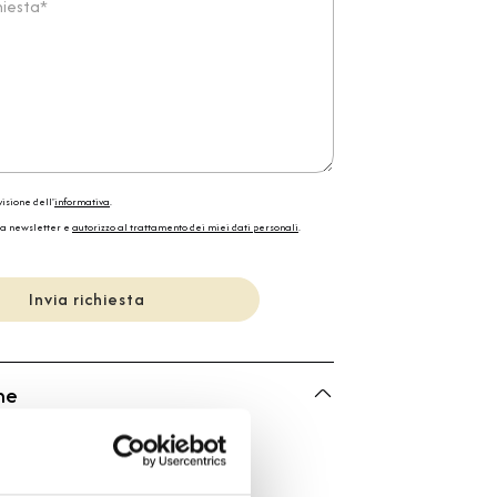
isione dell'
informativa
.
la newsletter e
autorizzo al trattamento dei miei dati personali
.
Invia richiesta
he
Bartorelli Italian Jewels
Bartorelli