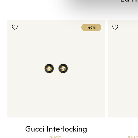
-40%
Gucci Interlocking
GUCCI
BART