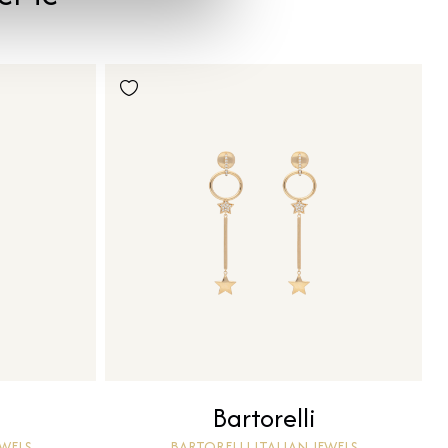
Bartorelli
EWELS
BARTORELLI ITALIAN JEWELS