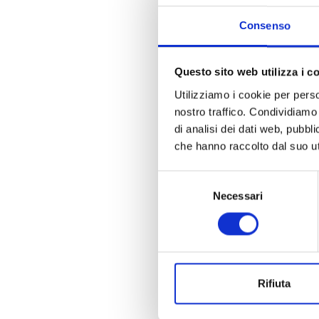
Consenso
Questo sito web utilizza i c
Utilizziamo i cookie per perso
nostro traffico. Condividiamo 
di analisi dei dati web, pubbl
che hanno raccolto dal suo uti
Selezione
Necessari
del
consenso
Rifiuta
La n