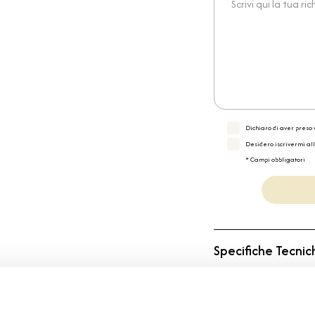
Dichiaro di aver preso v
Desidero iscrivermi al
* Campi obbligatori
Specifiche Tecnic
Marchio
Collezione