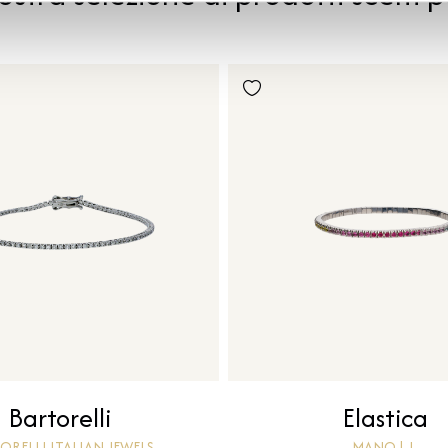
Bartorelli
Elastica
ORELLI ITALIAN JEWELS
MANO | J .