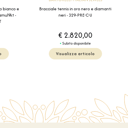
ro bianco e
Bracciale tennis in oro nero e diamanti
zamul9kt -
neri - 329-PRE-C-U
T
€ 2.820,00
Subito disponibile
o
Visualizza articolo