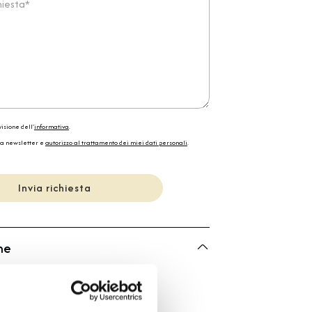
isione dell'
informativa
.
la newsletter e
autorizzo al trattamento dei miei dati personali
.
Invia richiesta
he
Bartorelli Italian Jewels
Bartorelli