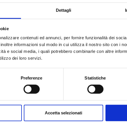
Codice
Dettagli
Per
ookie
Descrizione
nalizzare contenuti ed annunci, per fornire funzionalità dei socia
inoltre informazioni sul modo in cui utilizza il nostro sito con i 
Pietre preziose
icità e social media, i quali potrebbero combinarle con altre inform
lizzo dei loro servizi.
Preferenze
Statistiche
PRODOTTI SIMILI
Accetta selezionati
ostra selezione di prodotti scelti p