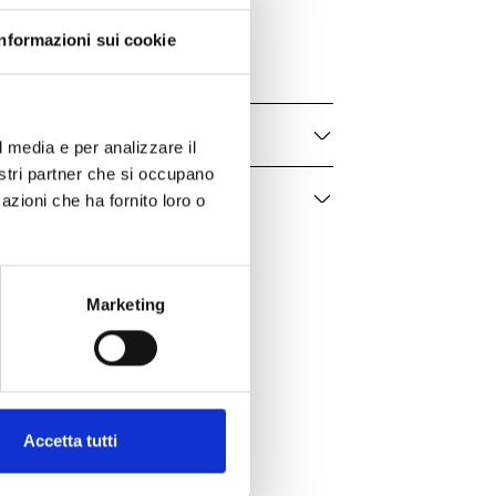
BABR050
Informazioni sui cookie
Donna, Bambina
l media e per analizzare il
nostri partner che si occupano
azioni che ha fornito loro o
Marketing
Accetta tutti
er te