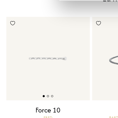
Force 10
BART
FRED