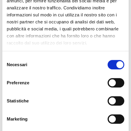
annunci, per fornire funzionalità dei social media e per
analizzare il nostro traffico. Condividiamo inoltre
Spedizione
Gratuita
informazioni sul modo in cui utilizza il nostro sito con i
nostri partner che si occupano di analisi dei dati web,
pubblicità e social media, i quali potrebbero combinarle
con altre informazioni che ha fornito loro o che hanno
raccolto dal suo utilizzo dei loro servizi.
Specifiche Tecniche
Selezione
Necessari
del
Marchio
Bartorelli Italian Jewels
consenso
Collezione
Forever
Preferenze
Codice
035-VR27366
Per
Donna
Statistiche
Descrizione
Marketing
Pietre preziose