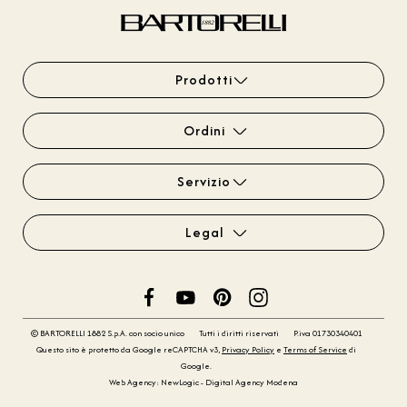
Prodotti
Ordini
Servizio
Legal
© BARTORELLI 1882 S.p.A. con socio unico
Tutti i diritti riservati
P.iva 01730340401
Questo sito è protetto da Google reCAPTCHA v3,
Privacy Policy
e
Terms of Service
di
Google.
Web Agency: NewLogic - Digital Agency Modena