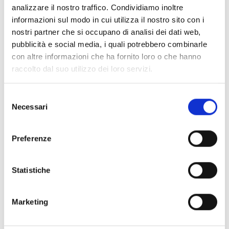
PRONTA consegna
analizzare il nostro traffico. Condividiamo inoltre
informazioni sul modo in cui utilizza il nostro sito con i
nostri partner che si occupano di analisi dei dati web,
Spedizione
Gratuita
pubblicità e social media, i quali potrebbero combinarle
con altre informazioni che ha fornito loro o che hanno
raccolto dal suo utilizzo dei loro servizi.
Selezione
Specifiche Tecniche
Necessari
del
consenso
Marchio
Bartorelli Italian Jewels
Preferenze
Collezione
Classic
Codice
81062591
Per
Donna
Statistiche
Marketing
Descrizione