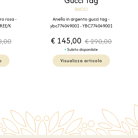
Gucci Tag
GUCCI
ro rosa -
Anello in argento gucci tag -
FREE/K
ybc774049001 - YBC774049001
€ 145,00
0,00
€ 290,00
Subito disponibile
o
Visualizza articolo