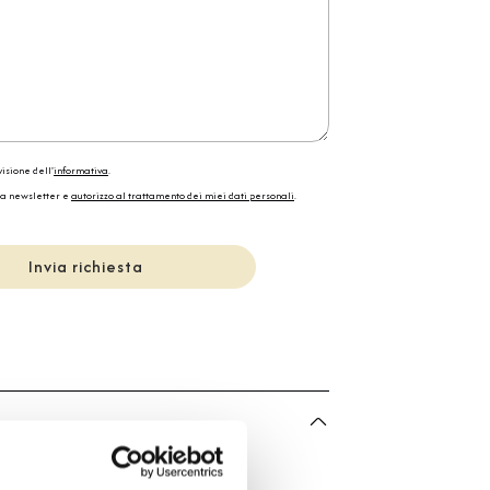
isione dell'
informativa
.
la newsletter e
autorizzo al trattamento dei miei dati personali
.
Invia richiesta
he
Bartorelli Italian Jewels