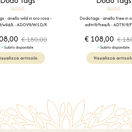
Dodo Tags
Dodo Tags
DODO
DODO
 - anello wild in oro rosa -
Dodotags - anello free in o
/wild/k - ADOV9/WILD/K
adtri9/free/k - ADTRI9/
08,00
€ 108,00
€ 180,00
€ 18
Subito disponibile
Subito disponibile
isualizza articolo
Visualizza articol