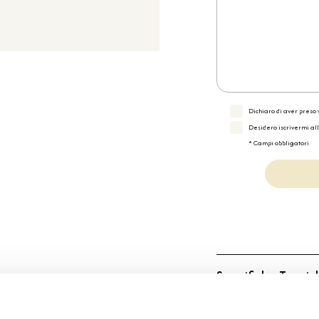
Dichiaro di aver preso v
Desidero iscrivermi al
* Campi obbligatori
Specifiche Tecnic
Marchio