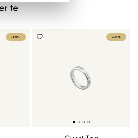
er te
-40%
-50%