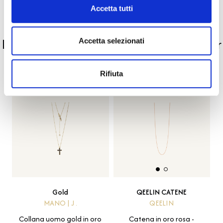
Accetta tutti
PRODOTTI SIMILI
La nostra selezione di prodotti scelti per
Accetta selezionati
te
Rifiuta
Gold
QEELIN CATENE
MANO | J .
QEELIN
Collana uomo gold in oro
Catena in oro rosa -