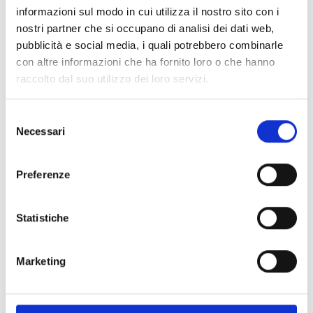
informazioni sul modo in cui utilizza il nostro sito con i
nostri partner che si occupano di analisi dei dati web,
Spedizione
Gratuita
pubblicità e social media, i quali potrebbero combinarle
con altre informazioni che ha fornito loro o che hanno
raccolto dal suo utilizzo dei loro servizi.
Selezione
Specifiche Tecniche
Necessari
del
consenso
Marchio
Bartorelli Italian Jewels
Preferenze
Collezione
Forever
Codice
392-5508
Per
Donna
Statistiche
Marketing
Descrizione
Pietre preziose