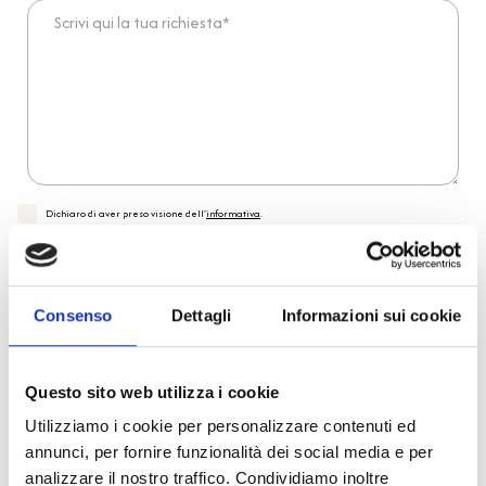
Scrivi qui la tua richiesta*
Dichiaro di aver preso visione dell'
informativa
.
Desidero iscrivermi alla newsletter e
autorizzo al trattamento dei miei dati personali
.
* Campi obbligatori
Invia richiesta
Consenso
Dettagli
Informazioni sui cookie
Questo sito web utilizza i cookie
Reso facile e veloce
Utilizziamo i cookie per personalizzare contenuti ed
annunci, per fornire funzionalità dei social media e per
PRONTA consegna
analizzare il nostro traffico. Condividiamo inoltre