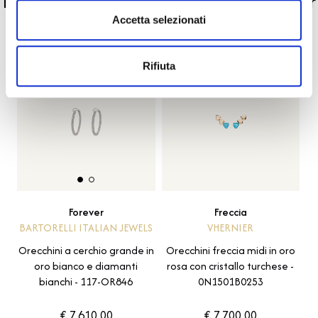
La nostra selezione di prodotti scelti per
Accetta selezionati
te
Rifiuta
Freccia
Forever
VHERNIER
BARTORELLI ITALIAN JEWELS
Orecchini freccia midi in oro
Orecchini a cerchio grande in
rosa con cristallo turchese -
oro bianco e diamanti
0N1501B0253
bianchi - 117-OR846
€ 7.610,00
€ 7.700,00