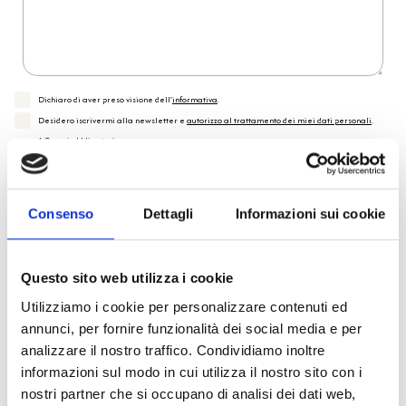
Dichiaro di aver preso visione dell'
informativa
.
Desidero iscrivermi alla newsletter e
autorizzo al trattamento dei miei dati personali
.
* Campi obbligatori
Invia richiesta
Consenso
Dettagli
Informazioni sui cookie
Reso facile e veloce
Questo sito web utilizza i cookie
Utilizziamo i cookie per personalizzare contenuti ed
PRONTA consegna
annunci, per fornire funzionalità dei social media e per
analizzare il nostro traffico. Condividiamo inoltre
Spedizione
Gratuita
informazioni sul modo in cui utilizza il nostro sito con i
nostri partner che si occupano di analisi dei dati web,