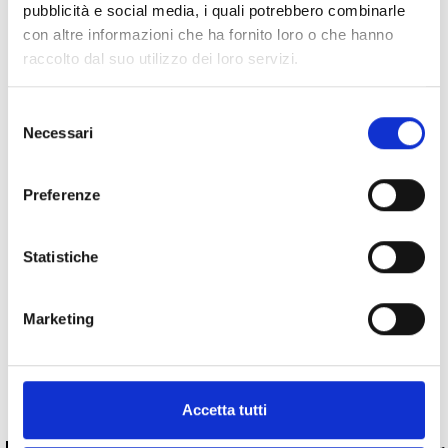
pubblicità e social media, i quali potrebbero combinarle
con altre informazioni che ha fornito loro o che hanno
raccolto dal suo utilizzo dei loro servizi.
Specifiche Tecniche
Selezione
Necessari
del
Marchio
Bartorelli Italian Jewels
consenso
Collezione
Forever
Preferenze
Codice
024-B0530C
Per
Donna
Statistiche
Descrizione
Marketing
Pietre preziose
Accetta tutti
PRODOTTI SIMILI