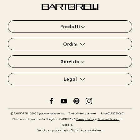
Prodotti
Ordini
Servizio
Legal
© BARTORELLI 1882 S.p.A. con socio unico
Tutti i diritti riservati
P.iva 01730340401
Questo sito è protetto da Google reCAPTCHA v3,
Privacy Policy
e
Terms of Service
di
Google.
Web Agency: NewLogic - Digital Agency Modena