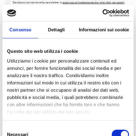
Desidero iscrivermi alla newsletter e
autorizzo al trattamento dei miei dati personali
.
* Campi obbligatori
Invia richiesta
Consenso
Dettagli
Informazioni sui cookie
Questo sito web utilizza i cookie
Utilizziamo i cookie per personalizzare contenuti ed
Specifiche Tecniche
annunci, per fornire funzionalità dei social media e per
analizzare il nostro traffico. Condividiamo inoltre
Marchio
Bartorelli Italian Jewels
informazioni sul modo in cui utilizza il nostro sito con i
Collezione
Bartorelli
nostri partner che si occupano di analisi dei dati web,
pubblicità e social media, i quali potrebbero combinarle
Codice
BAAN234
con altre informazioni che ha fornito loro o che hanno
Per
Donna
raccolto dal suo utilizzo dei loro servizi.
Selezione
Descrizione
Necessari
del