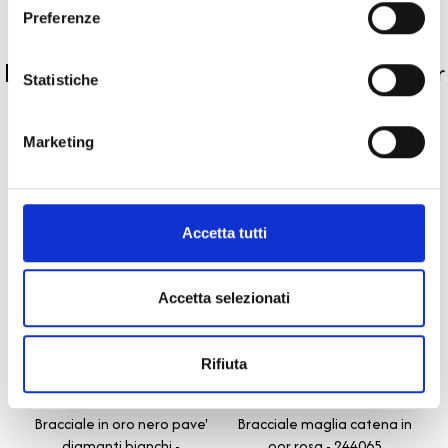
Preferenze
PRODOTTI SIMILI
La nostra selezione di prodotti scelti per
Statistiche
te
Marketing
Accetta tutti
Accetta selezionati
Rifiuta
Gold
Piramidi
BARTORELLI ITALIAN JEWELS
BARTORELLI ITALIAN JEWELS
Bracciale maglia catena in
Bracciale in oro nero pave'
oor rosa - 244065
diamanti bianchi -