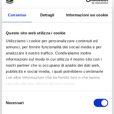
Desidero iscrivermi alla newsletter e
autorizzo al trattamento dei miei dati personali
.
* Campi obbligatori
Consenso
Dettagli
Informazioni sui cookie
Invia richiesta
Questo sito web utilizza i cookie
Utilizziamo i cookie per personalizzare contenuti ed
annunci, per fornire funzionalità dei social media e per
analizzare il nostro traffico. Condividiamo inoltre
Specifiche Tecniche
informazioni sul modo in cui utilizza il nostro sito con i
nostri partner che si occupano di analisi dei dati web,
Marchio
Bartorelli Italian Jewels
pubblicità e social media, i quali potrebbero combinarle
Collezione
Fulmine
con altre informazioni che ha fornito loro o che hanno
Codice
VB29493DP
raccolto dal suo utilizzo dei loro servizi.
Per
Uomo / Donna
Selezione
Necessari
del
Pietre preziose
consenso