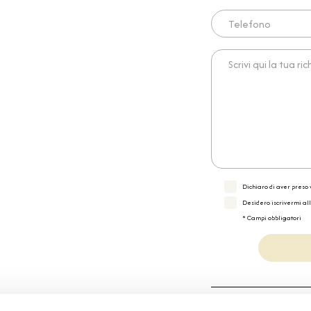
Telefono
Scrivi qui la tua richies
Dichiaro di aver preso v
Desidero iscrivermi al
* Campi obbligatori
Specifiche Tecnic