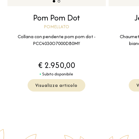
J
Pom Pom Dot
POMELLATO
Chaumet -
Collana con pendente pom pom dot -
bian
PCC4030O7000DB0MY
€ 2.950,00
Subito disponibile
Visualizza articolo
V