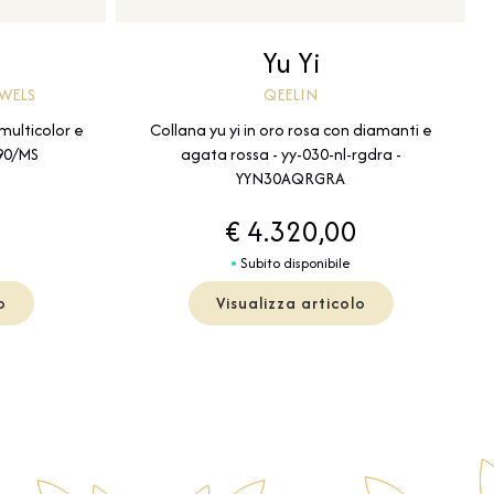
Yu Yi
EWELS
QEELIN
 multicolor e
Collana yu yi in oro rosa con diamanti e
190/MS
agata rossa - yy-030-nl-rgdra -
YYN30AQRGRA
€ 4.320,00
Subito disponibile
o
Visualizza articolo