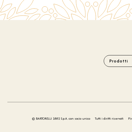
Prodotti
© BARTORELLI 1882 S.p.A. con socio unico
Tutti i diritti riservati
P.