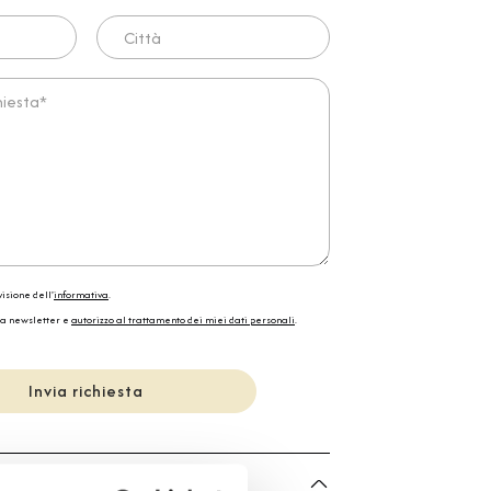
Città
ta*
isione dell'
informativa
.
la newsletter e
autorizzo al trattamento dei miei dati personali
.
Invia richiesta
he