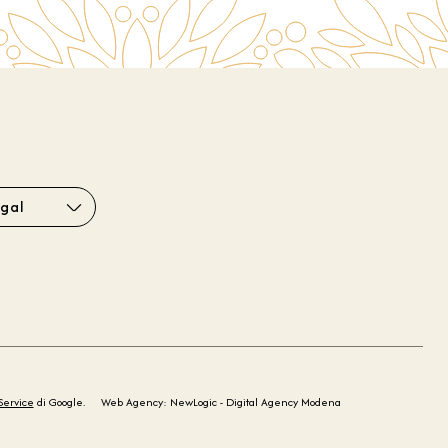
gal
Service
di Google.
Web Agency: NewLogic - Digital Agency Modena