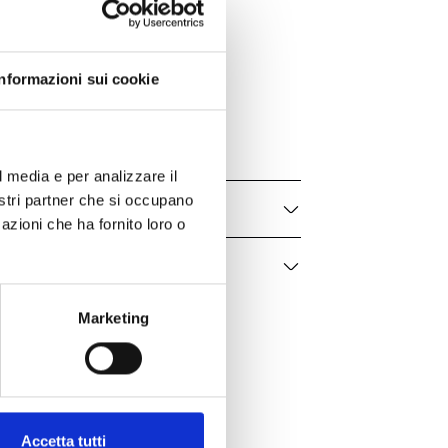
Bartorelli Italian Jewels
Forever
Informazioni sui cookie
C069/32/2
Donna
l media e per analizzare il
nostri partner che si occupano
azioni che ha fornito loro o
Marketing
Accetta tutti