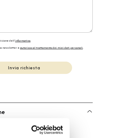
isione dell'
informativa
.
la newsletter e
autorizzo al trattamento dei miei dati personali
.
Invia richiesta
he
Bartorelli Italian Jewels
Bartorelli