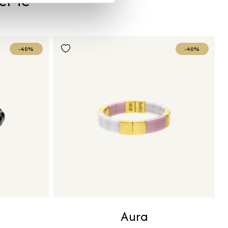
er te
-40%
-40%
Aura