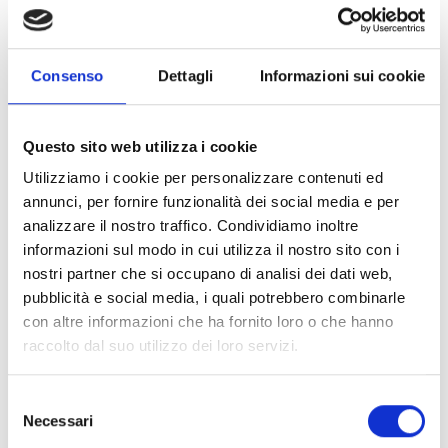
Consenso
Dettagli
Informazioni sui cookie
Questo sito web utilizza i cookie
Utilizziamo i cookie per personalizzare contenuti ed
annunci, per fornire funzionalità dei social media e per
analizzare il nostro traffico. Condividiamo inoltre
Forever
informazioni sul modo in cui utilizza il nostro sito con i
nostri partner che si occupano di analisi dei dati web,
BARTORELLI ITALIAN JEWELS
pubblicità e social media, i quali potrebbero combinarle
Orecchini cuore in oro rosa con zaffiri rosa e diamanti
con altre informazioni che ha fornito loro o che hanno
bianchi - 262780PR
raccolto dal suo utilizzo dei loro servizi.
€ 3.185,00
Selezione
Subito disponibile
Necessari
del