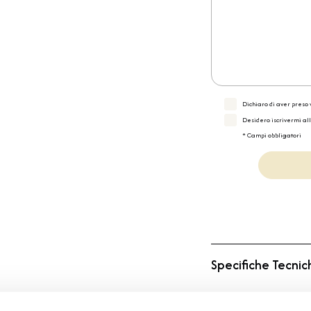
Dichiaro di aver preso v
Desidero iscrivermi al
* Campi obbligatori
Specifiche Tecnic
Marchio