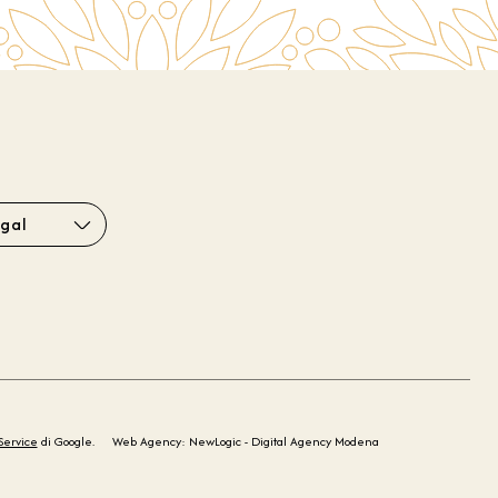
gal
Service
di Google.
Web Agency: NewLogic - Digital Agency Modena