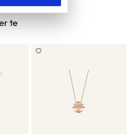
er te