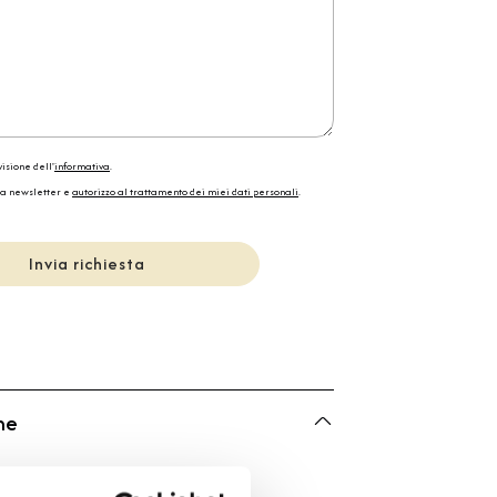
isione dell'
informativa
.
la newsletter e
autorizzo al trattamento dei miei dati personali
.
Invia richiesta
he
Bulgari