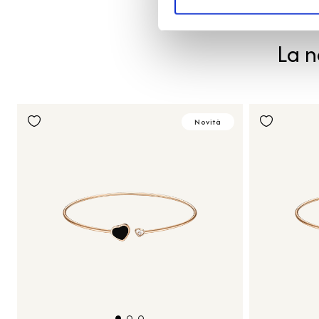
La n
Novità