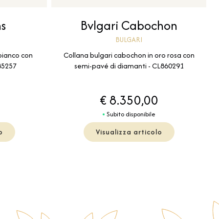
Bvlgari Cabochon
ns
BULGARI
Collana bulgari cabochon in oro rosa con
 bianco con
semi-pavé di diamanti - CL860291
085257
€ 8.350,00
Subito disponibile
o
Visualizza articolo