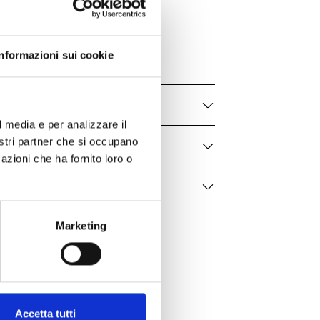
Diva
CL858989
Donna
Informazioni sui cookie
l media e per analizzare il
nostri partner che si occupano
azioni che ha fornito loro o
Marketing
Accetta tutti