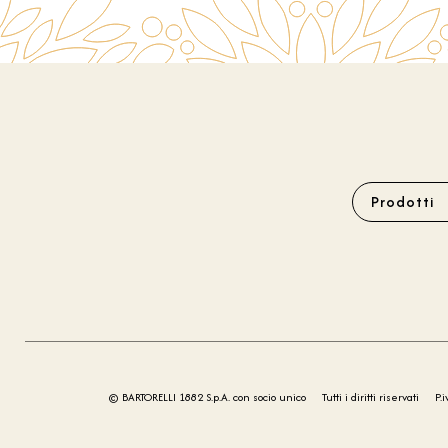
Prodotti
© BARTORELLI 1882 S.p.A. con socio unico
Tutti i diritti riservati
P.