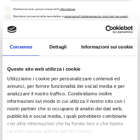
Dichiaro di aver preso visione dell'
informativa
.
Desidero iscrivermi alla newsletter e
autorizzo al trattamento dei miei dati personali
.
* Campi obbligatori
Invia richiesta
Consenso
Dettagli
Informazioni sui cookie
Questo sito web utilizza i cookie
Utilizziamo i cookie per personalizzare contenuti ed
Spedizione
Gratuita
annunci, per fornire funzionalità dei social media e per
analizzare il nostro traffico. Condividiamo inoltre
informazioni sul modo in cui utilizza il nostro sito con i
nostri partner che si occupano di analisi dei dati web,
pubblicità e social media, i quali potrebbero combinarle
Specifiche Tecniche
con altre informazioni che ha fornito loro o che hanno
raccolto dal suo utilizzo dei loro servizi.