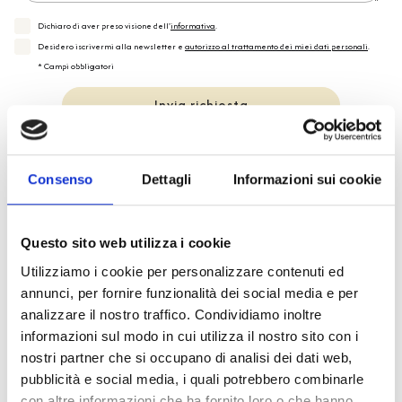
Dichiaro di aver preso visione dell'
informativa
.
Desidero iscrivermi alla newsletter e
autorizzo al trattamento dei miei dati personali
.
* Campi obbligatori
Invia richiesta
Consenso
Dettagli
Informazioni sui cookie
Spedizione
Gratuita
Questo sito web utilizza i cookie
Utilizziamo i cookie per personalizzare contenuti ed
annunci, per fornire funzionalità dei social media e per
analizzare il nostro traffico. Condividiamo inoltre
informazioni sul modo in cui utilizza il nostro sito con i
Specifiche Tecniche
nostri partner che si occupano di analisi dei dati web,
pubblicità e social media, i quali potrebbero combinarle
con altre informazioni che ha fornito loro o che hanno