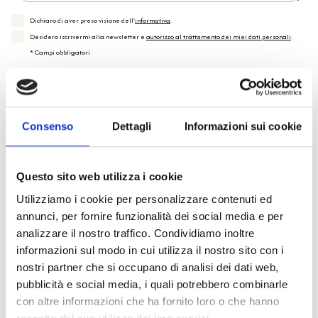
Dichiaro di aver preso visione dell'
informativa
.
Desidero iscrivermi alla newsletter e
autorizzo al trattamento dei miei dati personali
.
* Campi obbligatori
Invia richiesta
Consenso
Dettagli
Informazioni sui cookie
Questo sito web utilizza i cookie
Spedizione
Gratuita
Utilizziamo i cookie per personalizzare contenuti ed
annunci, per fornire funzionalità dei social media e per
analizzare il nostro traffico. Condividiamo inoltre
informazioni sul modo in cui utilizza il nostro sito con i
nostri partner che si occupano di analisi dei dati web,
Specifiche Tecniche
pubblicità e social media, i quali potrebbero combinarle
con altre informazioni che ha fornito loro o che hanno