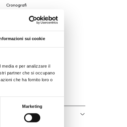
Cronografi
Automatico
Ø 41 MM
Rotonda
Acciaio
Informazioni sui cookie
Acciaio
10 ATM
Blu
l media e per analizzare il
Zaffiro
nostri partner che si occupano
Pieghevole
azioni che ha fornito loro o
03.3114.3600/51.M3100
Uomo
Marketing