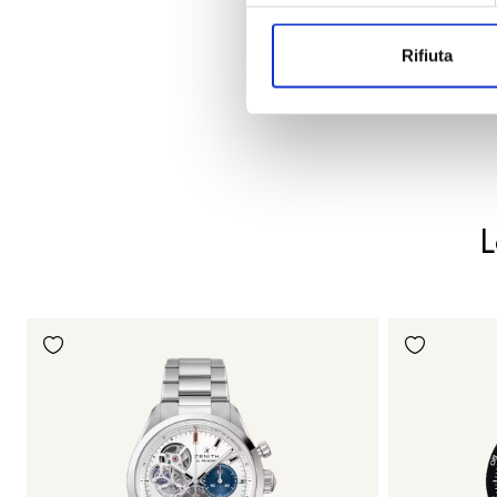
Rifiuta
L