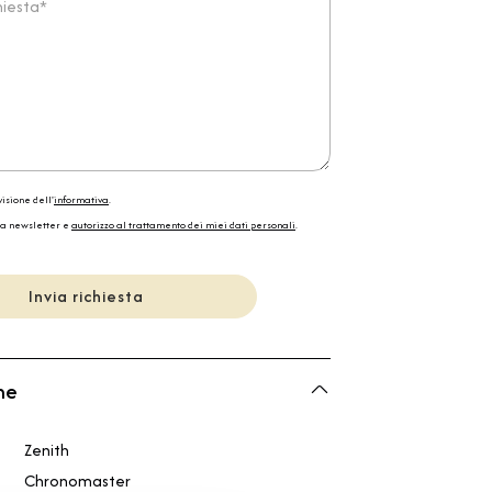
isione dell'
informativa
.
la newsletter e
autorizzo al trattamento dei miei dati personali
.
Invia richiesta
he
Zenith
Chronomaster