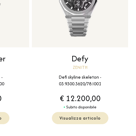
er
Defy
ZENITH
 -
Defi skyline skeleton -
00
03.9300.3620/78.I001
0
€ 12.200,00
Subito disponibile
o
Visualizza articolo