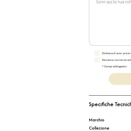
Dichiaro di aver preso v
Desidero iscrivermi al
* Campi obbligatori
Specifiche Tecnic
Marchio
Collezione