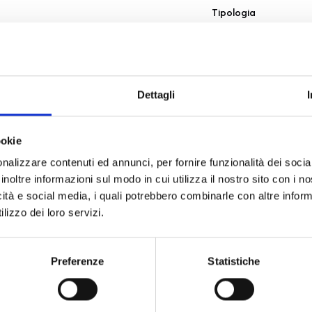
Tipologia
Movimento
Dimensioni cassa
Forma
Metalli
Dettagli
Cinturino
Impermeabilità
ookie
Quadrante
nalizzare contenuti ed annunci, per fornire funzionalità dei socia
Vetro
inoltre informazioni sul modo in cui utilizza il nostro sito con i 
Chiusura
icità e social media, i quali potrebbero combinarle con altre inform
Codice
lizzo dei loro servizi.
Per
Preferenze
Statistiche
Descrizione