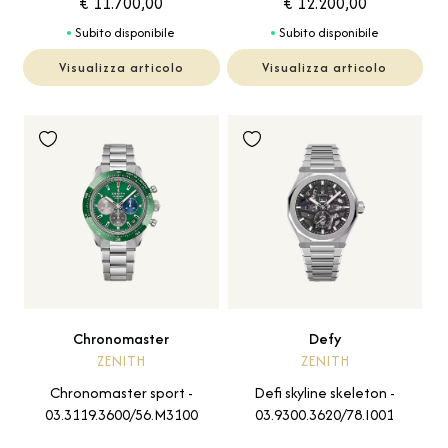
€ 11.700,00
€ 12.200,00
Subito disponibile
Subito disponibile
Visualizza articolo
Visualizza articolo
Chronomaster
Defy
ZENITH
ZENITH
Chronomaster sport -
Defi skyline skeleton -
03.3119.3600/56.M3100
03.9300.3620/78.I001