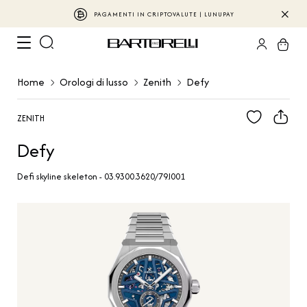
PAGAMENTI IN CRIPTOVALUTE | LUNUPAY
Home
Orologi di lusso
Zenith
Defy
ZENITH
Defy
Defi skyline skeleton - 03.9300.3620/79.I001