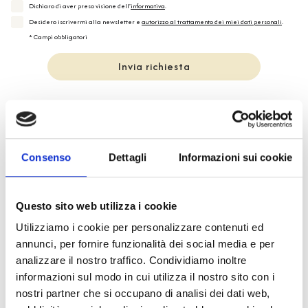
Dichiaro di aver preso visione dell'
informativa
.
Desidero iscrivermi alla newsletter e
autorizzo al trattamento dei miei dati personali
.
* Campi obbligatori
Invia richiesta
Consenso
Dettagli
Informazioni sui cookie
Spedizione
Gratuita
Questo sito web utilizza i cookie
Utilizziamo i cookie per personalizzare contenuti ed
annunci, per fornire funzionalità dei social media e per
Specifiche Tecniche
analizzare il nostro traffico. Condividiamo inoltre
informazioni sul modo in cui utilizza il nostro sito con i
nostri partner che si occupano di analisi dei dati web,
Marchio
Zenith