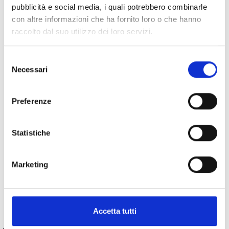
pubblicità e social media, i quali potrebbero combinarle
Spedizione
Gratuita
con altre informazioni che ha fornito loro o che hanno
raccolto dal suo utilizzo dei loro servizi.
Selezione
Necessari
del
Specifiche Tecniche
consenso
Preferenze
Marchio
Bartorelli Italian Jewels
Collezione
Gold
Codice
248834
Statistiche
Per
Donna
Marketing
Descrizione
Accetta tutti
PRODOTTI SIMILI