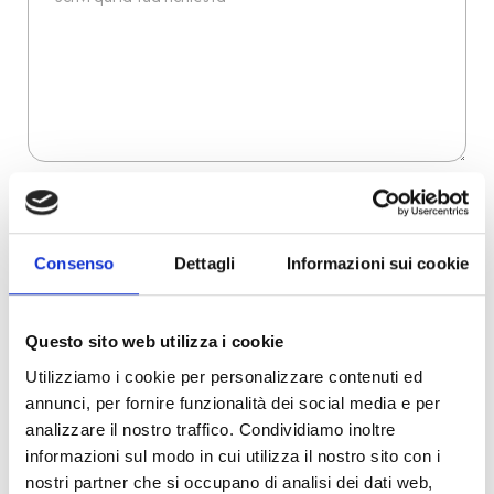
Dichiaro di aver preso visione dell'
informativa
.
Desidero iscrivermi alla newsletter e
autorizzo al trattamento dei miei dati personali
.
* Campi obbligatori
Consenso
Dettagli
Informazioni sui cookie
Invia richiesta
Questo sito web utilizza i cookie
Utilizziamo i cookie per personalizzare contenuti ed
Reso facile e veloce
annunci, per fornire funzionalità dei social media e per
analizzare il nostro traffico. Condividiamo inoltre
PRONTA consegna
informazioni sul modo in cui utilizza il nostro sito con i
nostri partner che si occupano di analisi dei dati web,