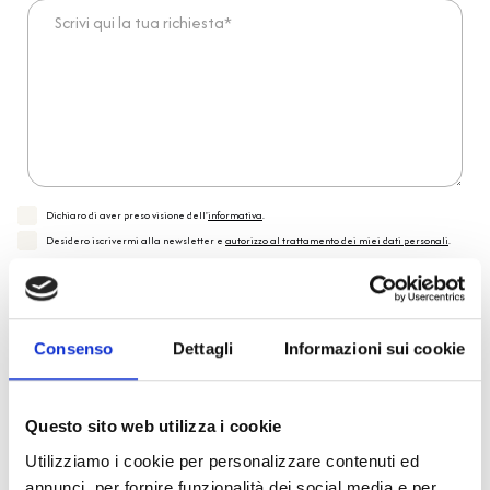
Scrivi qui la tua richiesta*
Dichiaro di aver preso visione dell'
informativa
.
Desidero iscrivermi alla newsletter e
autorizzo al trattamento dei miei dati personali
.
* Campi obbligatori
Invia richiesta
Consenso
Dettagli
Informazioni sui cookie
Reso facile e veloce
Questo sito web utilizza i cookie
Utilizziamo i cookie per personalizzare contenuti ed
PRONTA consegna
annunci, per fornire funzionalità dei social media e per