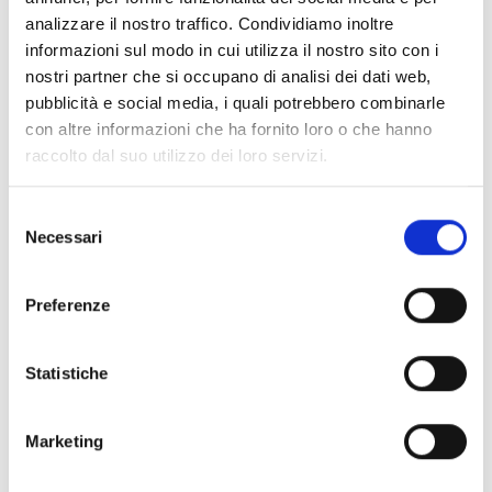
analizzare il nostro traffico. Condividiamo inoltre
informazioni sul modo in cui utilizza il nostro sito con i
Spedizione
Gratuita
nostri partner che si occupano di analisi dei dati web,
pubblicità e social media, i quali potrebbero combinarle
con altre informazioni che ha fornito loro o che hanno
raccolto dal suo utilizzo dei loro servizi.
Specifiche Tecniche
Selezione
Necessari
del
Marchio
Bartorelli Italian Jewels
consenso
Collezione
Bartorelli
Preferenze
Codice
C054/13-OR-DN
Per
Donna
Statistiche
Descrizione
Marketing
Metalli