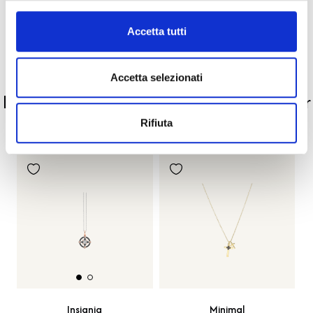
Accetta tutti
Pietre preziose
Accetta selezionati
PRODOTTI SIMILI
La nostra selezione di prodotti scelti per
te
Rifiuta
Minimal
Insignia