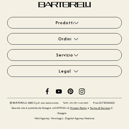
Prodotti
Ordini
Servizio
Legal
© BARTORELLI 1882 S.p.A. con socio unico
Tutti i diritti riservati
P.iva 01730340401
Questo sito è protetto da Google reCAPTCHA v3,
Privacy Policy
e
Terms of Service
di
Google.
Web Agency: NewLogic - Digital Agency Modena