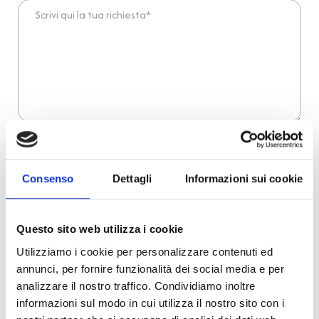
Scrivi qui la tua richiesta*
Dichiaro di aver preso visione dell'
informativa
.
Desidero iscrivermi alla newsletter e
autorizzo al trattamento dei miei dati personali
.
* Campi obbligatori
Consenso
Dettagli
Informazioni sui cookie
Invia richiesta
Questo sito web utilizza i cookie
Utilizziamo i cookie per personalizzare contenuti ed
annunci, per fornire funzionalità dei social media e per
Reso facile e veloce
analizzare il nostro traffico. Condividiamo inoltre
informazioni sul modo in cui utilizza il nostro sito con i
PRONTA consegna