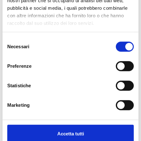
nostri partner che si occupano di analisi dei dati web,
pubblicità e social media, i quali potrebbero combinarle
Spedizione
Gratuita
con altre informazioni che ha fornito loro o che hanno
raccolto dal suo utilizzo dei loro servizi.
Selezione
Necessari
del
Specifiche Tecniche
consenso
Preferenze
Marchio
Bartorelli Italian Jewels
Collezione
Piramidi
Statistiche
Codice
BRPIRORBLK
Per
Donna
Marketing
Pietre preziose
Accetta tutti
PRODOTTI SIMILI