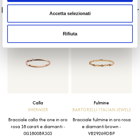
La nostra selezione di prodotti scelti per
Accetta selezionati
te
Rifiuta
Calla
Fulmine
VHERNIER
BARTORELLI ITALIAN JEWELS
Bracciale calla the one in oro
Bracciale fulmine in oro rosa
rosa 18 carati e diamanti -
e diamanti brown -
0G1800BR303
VB29269DBP