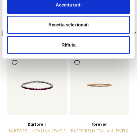
Pietre preziose
Accetta tutti
PRODOTTI SIMILI
Accetta selezionati
La nostra selezione di prodotti scelti per
te
Rifiuta
Bartorelli
Forever
BARTORELLI ITALIAN JEWELS
BARTORELLI ITALIAN JEWELS