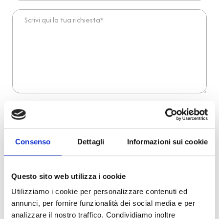
Scrivi qui la tua richiesta*
Dichiaro di aver preso visione dell'
informativa
.
Desidero iscrivermi alla newsletter e
autorizzo al trattamento dei miei dati personali
.
* Campi obbligatori
Consenso
Dettagli
Informazioni sui cookie
Invia richiesta
Questo sito web utilizza i cookie
Utilizziamo i cookie per personalizzare contenuti ed
Reso facile e veloce
annunci, per fornire funzionalità dei social media e per
analizzare il nostro traffico. Condividiamo inoltre