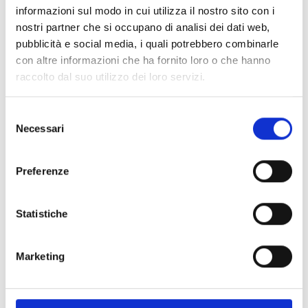
PRONTA consegna
informazioni sul modo in cui utilizza il nostro sito con i
nostri partner che si occupano di analisi dei dati web,
pubblicità e social media, i quali potrebbero combinarle
Spedizione
Gratuita
con altre informazioni che ha fornito loro o che hanno
raccolto dal suo utilizzo dei loro servizi.
Selezione
Necessari
del
Specifiche Tecniche
consenso
Marchio
Bartorelli Italian Jewels
Preferenze
Collezione
Piramidi
Codice
VB27578DP
Statistiche
Per
Uomo / Donna
Marketing
Descrizione