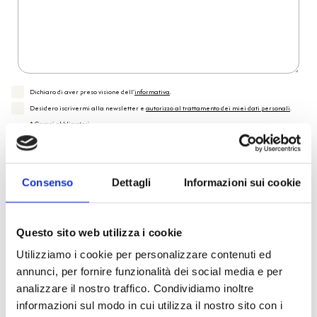
Dichiaro di aver preso visione dell'
informativa
.
Desidero iscrivermi alla newsletter e
autorizzo al trattamento dei miei dati personali
.
* Campi obbligatori
Invia richiesta
Consenso
Dettagli
Informazioni sui cookie
Reso facile e veloce
Questo sito web utilizza i cookie
Utilizziamo i cookie per personalizzare contenuti ed
PRONTA consegna
annunci, per fornire funzionalità dei social media e per
analizzare il nostro traffico. Condividiamo inoltre
Spedizione
Gratuita
informazioni sul modo in cui utilizza il nostro sito con i