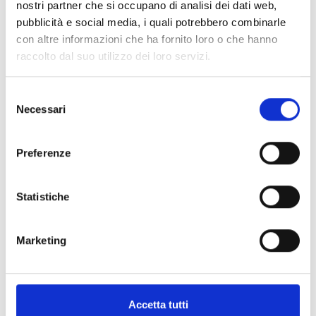
nostri partner che si occupano di analisi dei dati web,
pubblicità e social media, i quali potrebbero combinarle
con altre informazioni che ha fornito loro o che hanno
raccolto dal suo utilizzo dei loro servizi.
Specifiche Tecniche
Selezione
Necessari
del
Marchio
Bartorelli Italian Jewels
consenso
Collezione
Forever
Codice
216-CR1228
Preferenze
Per
Donna
Statistiche
Descrizione
Marketing
Pietre preziose
Accetta tutti
PRODOTTI SIMILI