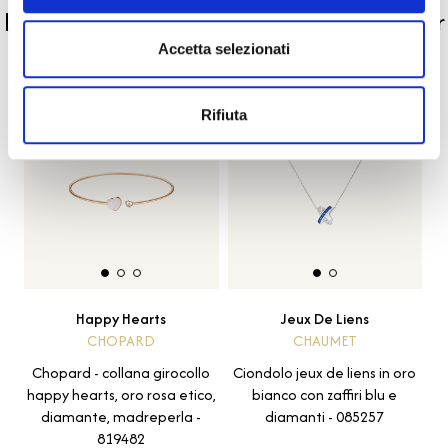
La nostra selezione di prodotti scelti per
te
Accetta selezionati
Rifiuta
Novità
Happy Hearts
Jeux De Liens
CHOPARD
CHAUMET
Chopard - collana girocollo
Ciondolo jeux de liens in oro
happy hearts, oro rosa etico,
bianco con zaffiri blu e
diamante, madreperla -
diamanti - 085257
819482