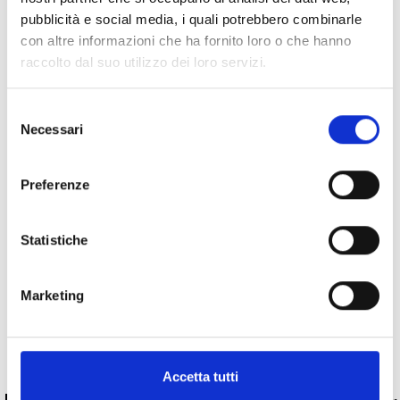
pubblicità e social media, i quali potrebbero combinarle
con altre informazioni che ha fornito loro o che hanno
raccolto dal suo utilizzo dei loro servizi.
Specifiche Tecniche
Selezione
Marchio
Bartorelli Italian Jewels
Necessari
del
Collezione
Bartorelli
consenso
Codice
370-XE5099
Preferenze
Per
Donna
Statistiche
Descrizione
Marketing
Pietre preziose
PRODOTTI SIMILI
Accetta tutti