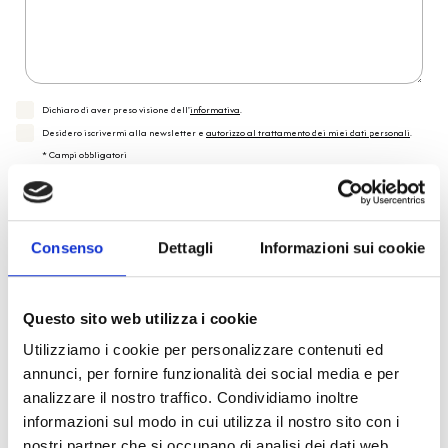
Dichiaro di aver preso visione dell'
informativa
.
Desidero iscrivermi alla newsletter e
autorizzo al trattamento dei miei dati personali
.
* Campi obbligatori
Invia richiesta
Consenso
Dettagli
Informazioni sui cookie
Reso facile e veloce
Questo sito web utilizza i cookie
PRONTA consegna
Utilizziamo i cookie per personalizzare contenuti ed
annunci, per fornire funzionalità dei social media e per
analizzare il nostro traffico. Condividiamo inoltre
Spedizione
Gratuita
informazioni sul modo in cui utilizza il nostro sito con i
nostri partner che si occupano di analisi dei dati web,