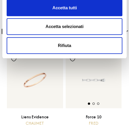
Pietre preziose
Accetta tutti
PRODOTTI SIMILI
Accetta selezionati
La nostra selezione di prodotti scelti per
te
Rifiuta
Liens Evidence
Force 10
CHAUMET
FRED