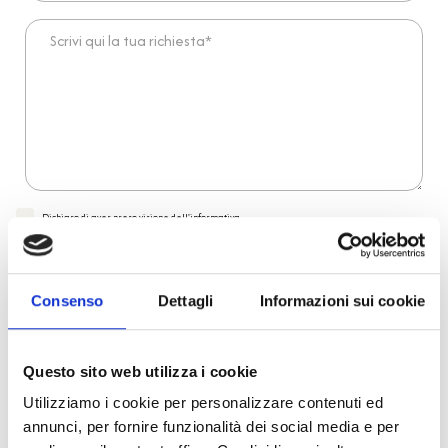
Scrivi qui la tua richiesta*
Dichiaro di aver preso visione dell'
informativa
.
Desidero iscrivermi alla newsletter e
autorizzo al trattamento dei miei dati personali
.
* Campi obbligatori
Consenso
Dettagli
Informazioni sui cookie
Invia richiesta
Questo sito web utilizza i cookie
Reso facile e veloce
Utilizziamo i cookie per personalizzare contenuti ed
annunci, per fornire funzionalità dei social media e per