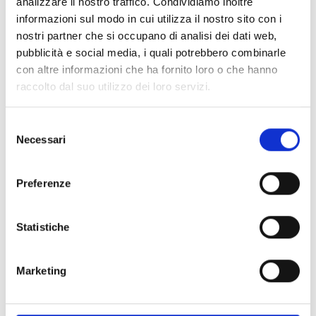
analizzare il nostro traffico. Condividiamo inoltre
PRONTA consegna
informazioni sul modo in cui utilizza il nostro sito con i
nostri partner che si occupano di analisi dei dati web,
Spedizione
Gratuita
pubblicità e social media, i quali potrebbero combinarle
con altre informazioni che ha fornito loro o che hanno
raccolto dal suo utilizzo dei loro servizi.
Selezione
Specifiche Tecniche
Necessari
del
consenso
Marchio
Bartorelli Italian Jewels
Preferenze
Collezione
Groumette
Codice
234-5637-OG
Statistiche
Per
Donna
Marketing
Descrizione