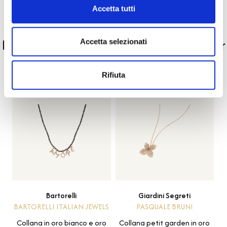
Accetta tutti
PRODOTTI SIMILI
La nostra selezione di prodotti scelti per
Accetta selezionati
te
Rifiuta
Bartorelli
Giardini Segreti
BARTORELLI ITALIAN JEWELS
PASQUALE BRUNI
Collana in oro bianco e oro
Collana petit garden in oro