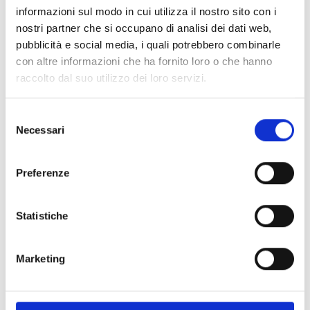
informazioni sul modo in cui utilizza il nostro sito con i
nostri partner che si occupano di analisi dei dati web,
Spedizione
Gratuita
pubblicità e social media, i quali potrebbero combinarle
con altre informazioni che ha fornito loro o che hanno
raccolto dal suo utilizzo dei loro servizi.
Selezione
Specifiche Tecniche
Necessari
del
consenso
Marchio
Bartorelli Italian Jewels
Preferenze
Collezione
Forever
Codice
372-2285
Per
Donna
Statistiche
Marketing
Descrizione
Pietre preziose