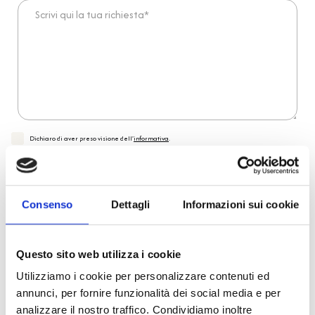
Scrivi qui la tua richiesta*
Dichiaro di aver preso visione dell'
informativa
.
Desidero iscrivermi alla newsletter e
autorizzo al trattamento dei miei dati personali
.
* Campi obbligatori
Invia richiesta
Consenso
Dettagli
Informazioni sui cookie
Questo sito web utilizza i cookie
Reso facile e veloce
Utilizziamo i cookie per personalizzare contenuti ed
annunci, per fornire funzionalità dei social media e per
PRONTA consegna
analizzare il nostro traffico. Condividiamo inoltre