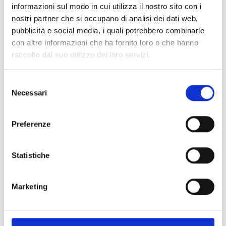
PRONTA consegna
informazioni sul modo in cui utilizza il nostro sito con i
nostri partner che si occupano di analisi dei dati web,
Spedizione
Gratuita
pubblicità e social media, i quali potrebbero combinarle
con altre informazioni che ha fornito loro o che hanno
raccolto dal suo utilizzo dei loro servizi.
Selezione
Necessari
Specifiche Tecniche
del
consenso
Marchio
Bartorelli Italian Jewels
Preferenze
Collezione
Forever
Codice
262780SB
Statistiche
Per
Donna / Bambina
Marketing
Descrizione