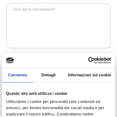
Scrivi qui la tua richiesta*
Dichiaro di aver preso visione dell'
informativa
.
Desidero iscrivermi alla newsletter e
autorizzo al trattamento dei miei dati personali
.
* Campi obbligatori
Consenso
Dettagli
Informazioni sui cookie
Invia richiesta
Questo sito web utilizza i cookie
Utilizziamo i cookie per personalizzare contenuti ed
Reso facile e veloce
annunci, per fornire funzionalità dei social media e per
analizzare il nostro traffico. Condividiamo inoltre