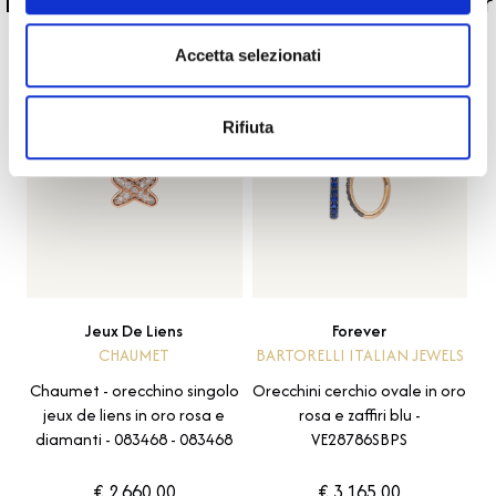
La nostra selezione di prodotti scelti per
te
Accetta selezionati
Rifiuta
Jeux De Liens
Forever
CHAUMET
BARTORELLI ITALIAN JEWELS
Chaumet - orecchino singolo
Orecchini cerchio ovale in oro
jeux de liens in oro rosa e
rosa e zaffiri blu -
diamanti - 083468 - 083468
VE28786SBPS
€ 2.660,00
€ 3.165,00