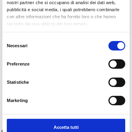
nostri partner che si occupano di analisi dei dati web,
pubblicità e social media, i quali potrebbero combinarle
con altre informazioni che ha fornito loro o che hanno
raccolto dal suo utilizzo dei loro servizi.
Specifiche Tecniche
Selezione
Marchio
Bartorelli Italian Jewels
Necessari
del
Collezione
Forever
consenso
Codice
VE28699SBPS
Preferenze
Per
Donna
Statistiche
Descrizione
Marketing
Pietre preziose
PRODOTTI SIMILI
Accetta tutti