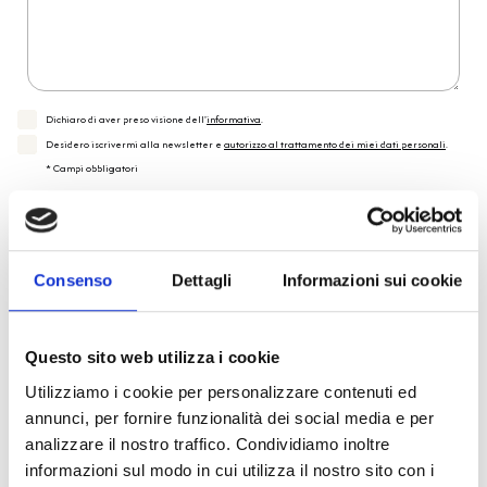
Dichiaro di aver preso visione dell'
informativa
.
Desidero iscrivermi alla newsletter e
autorizzo al trattamento dei miei dati personali
.
* Campi obbligatori
Invia richiesta
Consenso
Dettagli
Informazioni sui cookie
Reso facile e veloce
Questo sito web utilizza i cookie
PRONTA consegna
Utilizziamo i cookie per personalizzare contenuti ed
annunci, per fornire funzionalità dei social media e per
Spedizione
Gratuita
analizzare il nostro traffico. Condividiamo inoltre
informazioni sul modo in cui utilizza il nostro sito con i