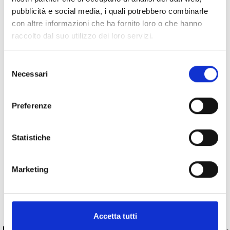
pubblicità e social media, i quali potrebbero combinarle
con altre informazioni che ha fornito loro o che hanno
raccolto dal suo utilizzo dei loro servizi.
Specifiche Tecniche
Selezione
Marchio
Bartorelli Italian Jewels
Necessari
del
Collezione
Forever
consenso
Codice
246834
Preferenze
Per
Donna / Bambina
Statistiche
Descrizione
Marketing
Pietre preziose
PRODOTTI SIMILI
Accetta tutti