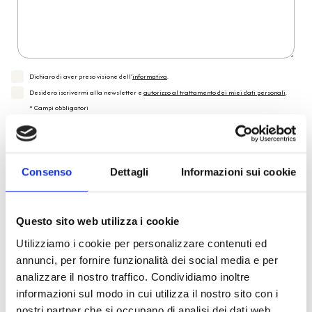
Dichiaro di aver preso visione dell'
informativa
.
Desidero iscrivermi alla newsletter e
autorizzo al trattamento dei miei dati personali
.
* Campi obbligatori
Invia richiesta
Consenso
Dettagli
Informazioni sui cookie
Reso facile e veloce
Questo sito web utilizza i cookie
Utilizziamo i cookie per personalizzare contenuti ed
PRONTA consegna
annunci, per fornire funzionalità dei social media e per
analizzare il nostro traffico. Condividiamo inoltre
Spedizione
Gratuita
informazioni sul modo in cui utilizza il nostro sito con i
nostri partner che si occupano di analisi dei dati web,