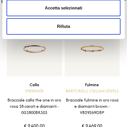
La nostra selezione di prodotti scelti per
Accetta selezionati
te
Rifiuta
Calla
Fulmine
VHERNIER
BARTORELLI ITALIAN JEWELS
Bracciale calla the one in oro
Bracciale fulmine in oro rosa
rosa 18 carati e diamanti -
e diamanti brown -
0G1800BR303
VB29269DBP
€ 9.400,00
€ 9.469,00