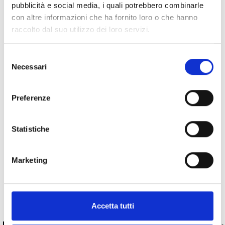
pubblicità e social media, i quali potrebbero combinarle
con altre informazioni che ha fornito loro o che hanno
raccolto dal suo utilizzo dei loro servizi.
Specifiche Tecniche
Selezione
Necessari
del
Marchio
Bartorelli Italian Jewels
consenso
Collezione
Bartorelli
Preferenze
Codice
285-3040
Per
Donna
Statistiche
Descrizione
Marketing
Pietre preziose
Accetta tutti
PRODOTTI SIMILI