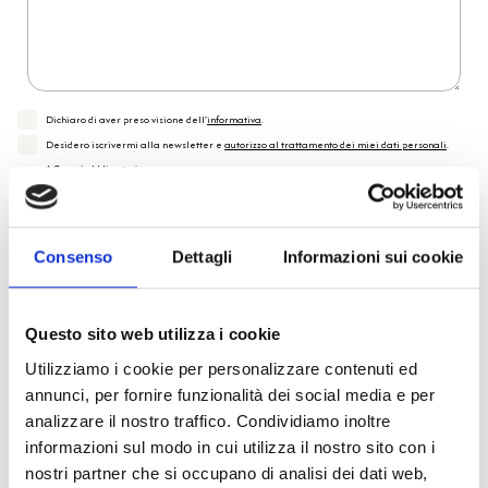
Dichiaro di aver preso visione dell'
informativa
.
Desidero iscrivermi alla newsletter e
autorizzo al trattamento dei miei dati personali
.
* Campi obbligatori
Invia richiesta
Consenso
Dettagli
Informazioni sui cookie
Reso facile e veloce
Questo sito web utilizza i cookie
Utilizziamo i cookie per personalizzare contenuti ed
PRONTA consegna
annunci, per fornire funzionalità dei social media e per
analizzare il nostro traffico. Condividiamo inoltre
Spedizione
Gratuita
informazioni sul modo in cui utilizza il nostro sito con i
nostri partner che si occupano di analisi dei dati web,