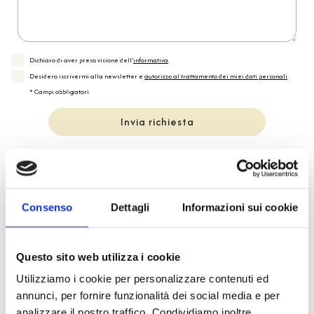
Dichiaro di aver preso visione dell'
informativa
.
Desidero iscrivermi alla newsletter e
autorizzo al trattamento dei miei dati personali
.
* Campi obbligatori
Invia richiesta
Reso facile e veloce
Consenso
Dettagli
Informazioni sui cookie
PRONTA consegna
Questo sito web utilizza i cookie
Spedizione
Gratuita
Utilizziamo i cookie per personalizzare contenuti ed
annunci, per fornire funzionalità dei social media e per
analizzare il nostro traffico. Condividiamo inoltre