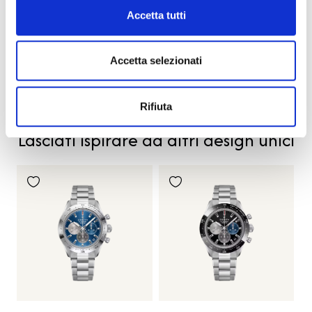
Codice
95.9601.3620/51.I301
Accetta tutti
Per
Uomo
Accetta selezionati
Descrizione
Rifiuta
PRODOTTI SIMILI
Lasciati ispirare da altri design unici