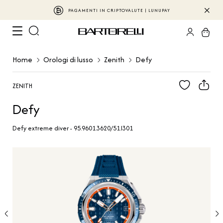
PAGAMENTI IN CRIPTOVALUTE | LUNUPAY
Home
Orologi di lusso
Zenith
Defy
ZENITH
Defy
Defy extreme diver - 95.9601.3620/51.I301