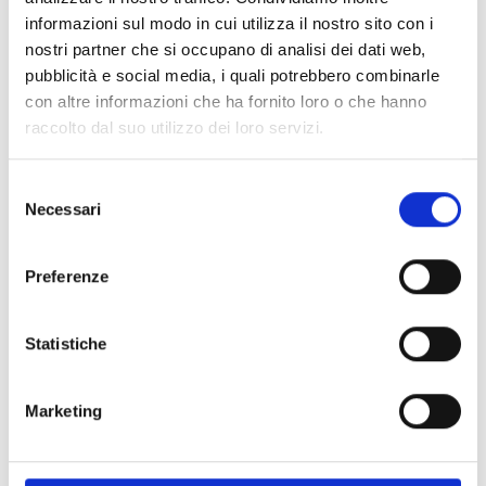
informazioni sul modo in cui utilizza il nostro sito con i
nostri partner che si occupano di analisi dei dati web,
Specifiche Tecniche
pubblicità e social media, i quali potrebbero combinarle
con altre informazioni che ha fornito loro o che hanno
Marchio
Zenith
raccolto dal suo utilizzo dei loro servizi.
Collezione
Defy
Tipologia
Solo Tempo
Selezione
Necessari
del
Movimento
Automatico
consenso
Dimensioni cassa
Ø 42.50 MM
Preferenze
Forma
Rotonda
Metalli
Titanio
Cinturino
Caucciù
Statistiche
Impermeabilità
60 ATM
Quadrante
Blu
Marketing
Vetro
Zaffiro
Chiusura
Pieghevole